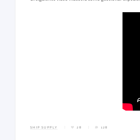
SHIP SUPPLY
28
128